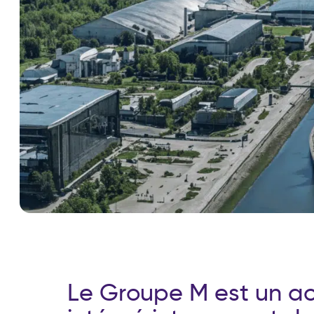
L
e
G
r
o
u
p
e
M
e
s
t
u
n
a