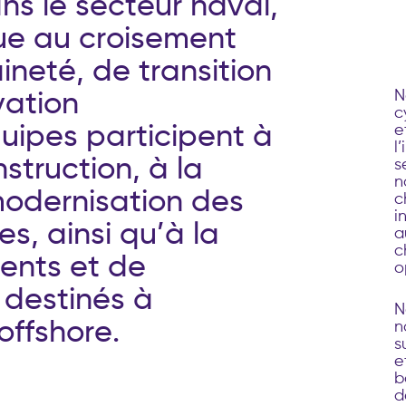
a
n
s
l
e
s
e
c
t
e
u
r
n
a
v
a
l
,
u
e
a
u
c
r
o
i
s
e
m
e
n
t
a
i
n
e
t
é
,
d
e
t
r
a
n
s
i
t
i
o
n
N
v
a
t
i
o
n
c
q
u
i
p
e
s
p
a
r
t
i
c
i
p
e
n
t
à
e
l
n
s
t
r
u
c
t
i
o
n
,
à
l
a
s
n
m
o
d
e
r
n
i
s
a
t
i
o
n
d
e
s
c
i
e
s
,
a
i
n
s
i
q
u
’
à
l
a
a
c
e
n
t
s
e
t
d
e
o
d
e
s
t
i
n
é
s
à
N
o
f
f
s
h
o
r
e
.
n
s
e
b
d