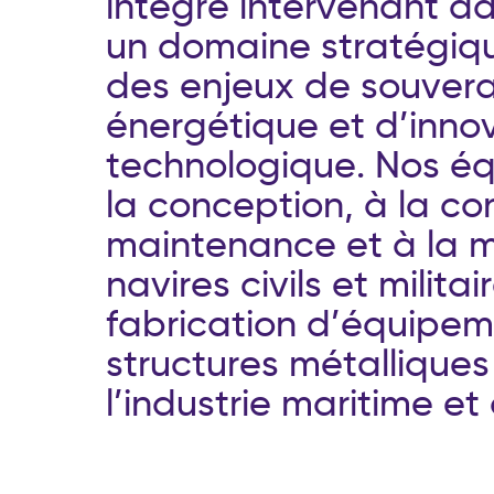
i
n
t
é
g
r
é
i
n
t
e
r
v
e
n
a
n
t
d
u
n
d
o
m
a
i
n
e
s
t
r
a
t
é
g
i
q
d
e
s
e
n
j
e
u
x
d
e
s
o
u
v
e
r
é
n
e
r
g
é
t
i
q
u
e
e
t
d
’
i
n
n
o
t
e
c
h
n
o
l
o
g
i
q
u
e
.
N
o
s
é
l
a
c
o
n
c
e
p
t
i
o
n
,
à
l
a
c
o
m
a
i
n
t
e
n
a
n
c
e
e
t
à
l
a
n
a
v
i
r
e
s
c
i
v
i
l
s
e
t
m
i
l
i
t
a
i
r
f
a
b
r
i
c
a
t
i
o
n
d
’
é
q
u
i
p
e
m
s
t
r
u
c
t
u
r
e
s
m
é
t
a
l
l
i
q
u
e
s
l
’
i
n
d
u
s
t
r
i
e
m
a
r
i
t
i
m
e
e
t