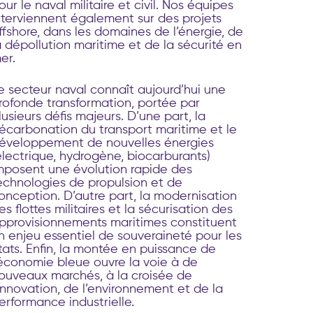
our le naval militaire et civil. Nos équipes
nterviennent également sur des projets
ffshore, dans les domaines de l’énergie, de
a dépollution maritime et de la sécurité en
er.
e secteur naval connaît aujourd’hui une
rofonde transformation, portée par
lusieurs défis majeurs. D’une part, la
écarbonation du transport maritime et le
éveloppement de nouvelles énergies
électrique, hydrogène, biocarburants)
mposent une évolution rapide des
echnologies de propulsion et de
onception. D’autre part, la modernisation
es flottes militaires et la sécurisation des
pprovisionnements maritimes constituent
n enjeu essentiel de souveraineté pour les
tats. Enfin, la montée en puissance de
’économie bleue ouvre la voie à de
ouveaux marchés, à la croisée de
’innovation, de l’environnement et de la
erformance industrielle.