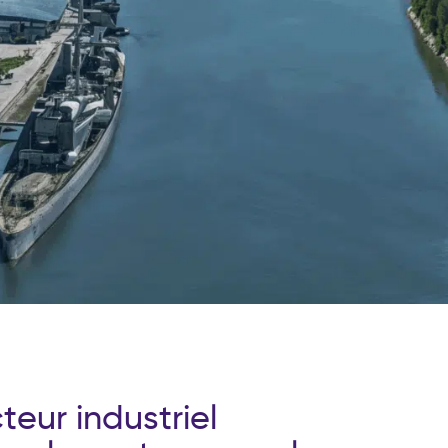
c
t
e
u
r
i
n
d
u
s
t
r
i
e
l