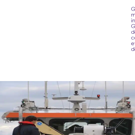
G
m
i
G
d
c
e
d