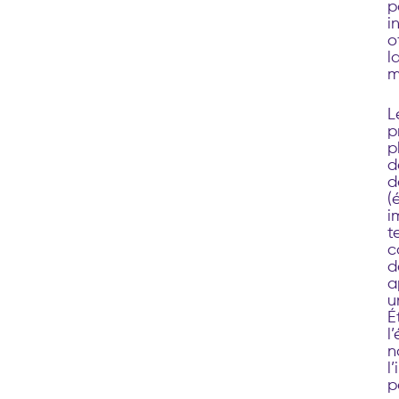
p
i
o
l
m
L
p
p
d
d
(
i
t
c
d
a
u
É
l
n
l
p