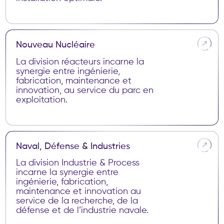
CONTRACTING FRANCE
CONTRACTING INTERNATIONAL
N
o
u
v
e
a
u
N
u
c
l
é
a
i
r
e
La division réacteurs incarne la
synergie entre ingénierie,
fabrication, maintenance et
innovation, au service du parc en
exploitation.
NOUVEAU NUCLÉAIRE, SMR, AMR
N
a
v
a
l
,
D
é
f
e
n
s
e
&
I
n
d
u
s
t
r
i
e
s
La division Industrie & Process
incarne la synergie entre
ingénierie, fabrication,
maintenance et innovation au
service de la recherche, de la
défense et de l’industrie navale.