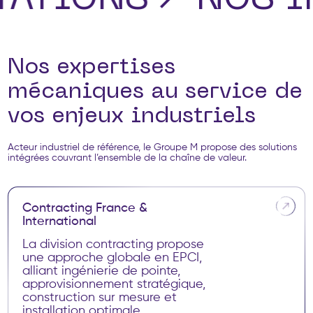
Nos expertises
mécaniques au service de
vos enjeux industriels
Acteur industriel de référence, le Groupe M propose des solutions
intégrées couvrant l’ensemble de la chaîne de valeur.
C
o
n
t
r
a
c
t
i
n
g
F
r
a
n
c
e
&
I
n
t
e
r
n
a
t
i
o
n
a
l
La division contracting propose
une approche globale en EPCI,
alliant ingénierie de pointe,
approvisionnement stratégique,
construction sur mesure et
installation optimale.