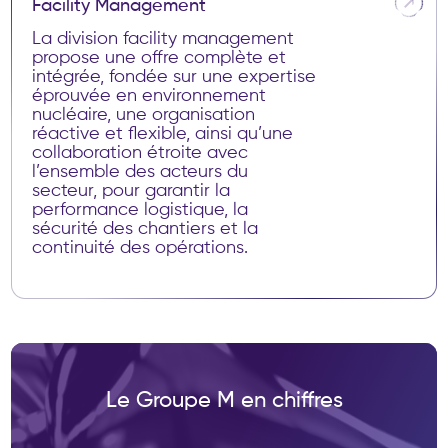
F
a
c
i
l
i
t
y
M
a
n
a
g
e
m
e
n
t
La division facility management
propose une offre complète et
intégrée, fondée sur une expertise
éprouvée en environnement
nucléaire, une organisation
réactive et flexible, ainsi qu’une
collaboration étroite avec
l’ensemble des acteurs du
secteur, pour garantir la
performance logistique, la
sécurité des chantiers et la
continuité des opérations.
PROPRETÉ MULTISERVICES
MISE EN PLACE DES MOYENS D’ACCÈS
TRAITEMENT DES DÉCHETS
DÉCONTAMINATION /
DÉMANTÈLEMENT
Le Groupe M en chiffres
ASSISTANCE RADIOPROTECTION /
SURETÉ