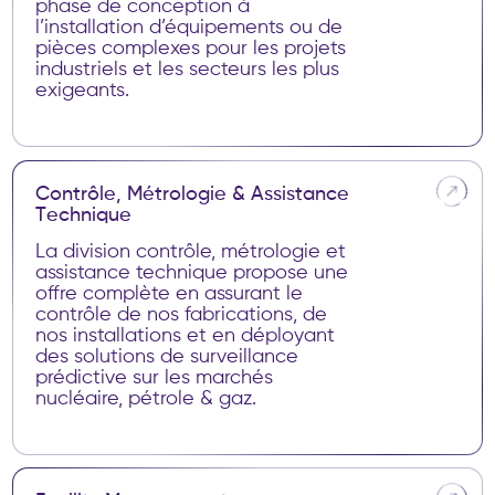
phase de conception à
l’installation d’équipements ou de
pièces complexes pour les projets
industriels et les secteurs les plus
exigeants.
USINAGE
MAINTENANCE SUR SITE ET EN
ATELIER
C
o
n
t
r
ô
l
e
,
M
é
t
r
o
l
o
g
i
e
&
A
s
s
i
s
t
a
n
c
e
T
e
c
h
n
i
q
u
e
MACHINES SPÉCIALES
MONTAGES MÉCANIQUES
La division contrôle, métrologie et
assistance technique propose une
ROBINETTERIE
offre complète en assurant le
ANALYSE VIBRATOIRE ET
contrôle de nos fabrications, de
ÉQUILIBRAGE
nos installations et en déployant
des solutions de surveillance
prédictive sur les marchés
nucléaire, pétrole & gaz.
CND, END
MÉTROLOGIE
ASSISTANCE TECHNIQUE