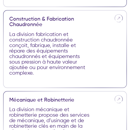
FABRICATIONS CHAUDRONNÉES POUR
LES SECTEURS DE LA DÉFENSE, DES
ÉNERGIES ET DES INDUSTRIES
C
o
n
s
t
r
u
c
t
i
o
n
&
F
a
b
r
i
c
a
t
i
o
n
C
h
a
u
d
r
o
n
n
é
e
La division fabrication et
construction chaudronnée
conçoit, fabrique, installe et
répare des équipements
chaudronnés et équipements
sous pression à haute valeur
ajoutée ou pour environnement
complexe.
PROJETS & MAINTENANCE DES
INDUSTRIES DE STOCKAGE
M
é
c
a
n
i
q
u
e
e
t
R
o
b
i
n
e
t
t
e
r
i
e
La division mécanique et
robinetterie propose des services
de mécanique, d’usinage et de
robinetterie clés en main de la