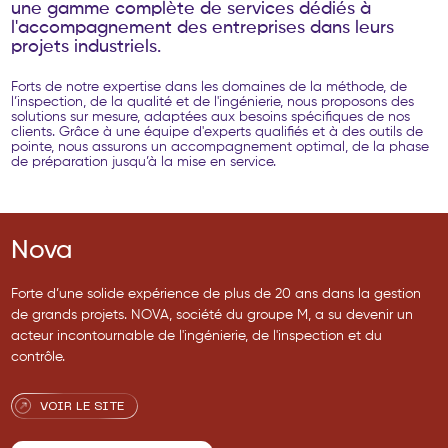
u
n
e
g
a
m
m
e
c
o
m
p
l
è
t
e
d
e
s
e
r
v
i
c
e
s
d
é
d
i
é
s
à
l
'
a
c
c
o
m
p
a
g
n
e
m
e
n
t
d
e
s
e
n
t
r
e
p
r
i
s
e
s
d
a
n
s
l
e
u
r
s
p
r
o
j
e
t
s
i
n
d
u
s
t
r
i
e
l
s
.
Forts de notre expertise dans les domaines de la méthode, de
l’inspection, de la qualité et de l'ingénierie, nous proposons des
solutions sur mesure, adaptées aux besoins spécifiques de nos
clients. Grâce à une équipe d'experts qualifiés et à des outils de
pointe, nous assurons un accompagnement optimal, de la phase
de préparation jusqu’à la mise en service.
Nova
Forte d’une solide expérience de plus de 20 ans dans la gestion
de grands projets. NOVA, société du groupe M, a su devenir un
acteur incontournable de l'ingénierie, de l'inspection et du
contrôle.
VOIR LE SITE