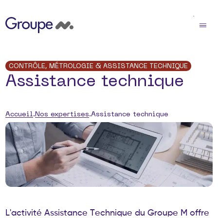
CONTRÔLE, MÉTROLOGIE & ASSISTANCE TECHNIQUE
Assistance technique
Accueil
Nos expertises
Assistance technique
L
'
a
c
t
i
v
i
t
é
A
s
s
i
s
t
a
n
c
e
T
e
c
h
n
i
q
u
e
d
u
G
r
o
u
p
e
M
o
f
f
r
e