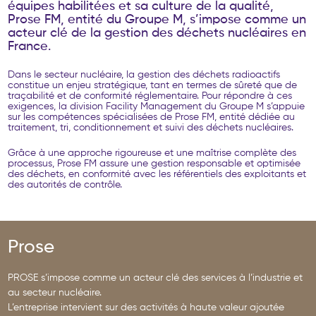
é
q
u
i
p
e
s
h
a
b
i
l
i
t
é
e
s
e
t
s
a
c
u
l
t
u
r
e
d
e
l
a
q
u
a
l
i
t
é
,
P
r
o
s
e
F
M
,
e
n
t
i
t
é
d
u
G
r
o
u
p
e
M
,
s
’
i
m
p
o
s
e
c
o
m
m
e
u
n
a
c
t
e
u
r
c
l
é
d
e
l
a
g
e
s
t
i
o
n
d
e
s
d
é
c
h
e
t
s
n
u
c
l
é
a
i
r
e
s
e
n
F
r
a
n
c
e
.
Dans le secteur nucléaire, la gestion des déchets radioactifs
constitue un enjeu stratégique, tant en termes de sûreté que de
traçabilité et de conformité réglementaire. Pour répondre à ces
exigences, la division Facility Management du Groupe M s’appuie
sur les compétences spécialisées de Prose FM, entité dédiée au
traitement, tri, conditionnement et suivi des déchets nucléaires.
Grâce à une approche rigoureuse et une maîtrise complète des
processus, Prose FM assure une gestion responsable et optimisée
des déchets, en conformité avec les référentiels des exploitants et
des autorités de contrôle.
Prose
PROSE s’impose comme un acteur clé des services à l’industrie et
au secteur nucléaire.
L’entreprise intervient sur des activités à haute valeur ajoutée