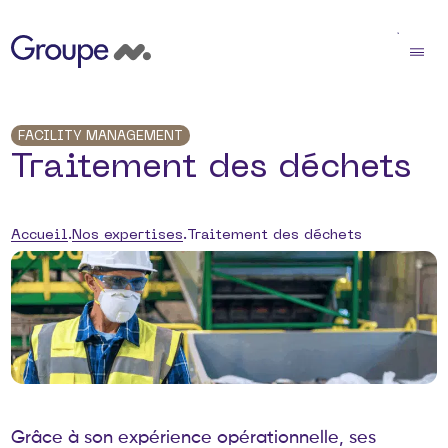
FACILITY MANAGEMENT
Traitement des déchets
Accueil
Nos expertises
Traitement des déchets
G
r
â
c
e
à
s
o
n
e
x
p
é
r
i
e
n
c
e
o
p
é
r
a
t
i
o
n
n
e
l
l
e
,
s
e
s