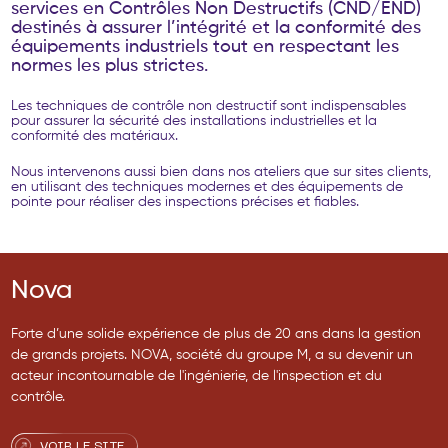
s
e
r
v
i
c
e
s
e
n
C
o
n
t
r
ô
l
e
s
N
o
n
D
e
s
t
r
u
c
t
i
f
s
(
C
N
D
/
E
N
D
)
d
e
s
t
i
n
é
s
à
a
s
s
u
r
e
r
l
’
i
n
t
é
g
r
i
t
é
e
t
l
a
c
o
n
f
o
r
m
i
t
é
d
e
s
é
q
u
i
p
e
m
e
n
t
s
i
n
d
u
s
t
r
i
e
l
s
t
o
u
t
e
n
r
e
s
p
e
c
t
a
n
t
l
e
s
n
o
r
m
e
s
l
e
s
p
l
u
s
s
t
r
i
c
t
e
s
.
Les techniques de contrôle non destructif sont indispensables
pour assurer la sécurité des installations industrielles et la
conformité des matériaux.
Nous intervenons aussi bien dans nos ateliers que sur sites clients,
en utilisant des techniques modernes et des équipements de
pointe pour réaliser des inspections précises et fiables.
Nova
Forte d’une solide expérience de plus de 20 ans dans la gestion
de grands projets. NOVA, société du groupe M, a su devenir un
acteur incontournable de l'ingénierie, de l'inspection et du
contrôle.
VOIR LE SITE