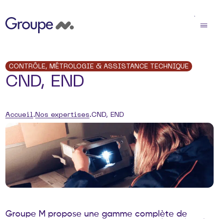
CONTRÔLE, MÉTROLOGIE & ASSISTANCE TECHNIQUE
CND, END
Accueil
Nos expertises
CND, END
G
r
o
u
p
e
M
p
r
o
p
o
s
e
u
n
e
g
a
m
m
e
c
o
m
p
l
è
t
e
d
e