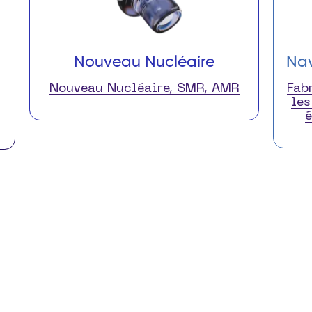
Nouveau Nucléaire
Nav
Nouveau Nucléaire, SMR, AMR
Fab
les
é