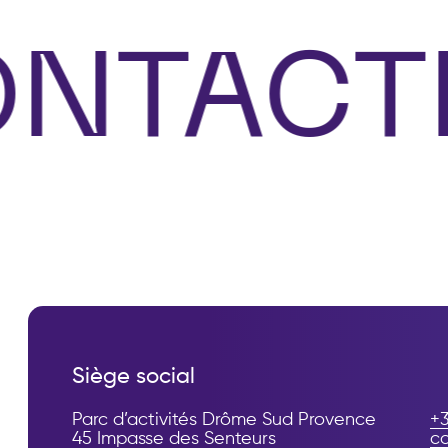
NTACT
Siège social
Parc d’activités Drôme Sud Provence
+3
45 Impasse des Senteurs
c