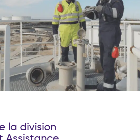
e
l
a
d
i
v
i
s
i
o
n
t
A
s
s
i
s
t
a
n
c
e