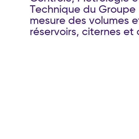
T
e
c
h
n
i
q
u
e
d
u
G
r
o
u
p
e
m
e
s
u
r
e
d
e
s
v
o
l
u
m
e
s
e
r
é
s
e
r
v
o
i
r
s
,
c
i
t
e
r
n
e
s
e
t