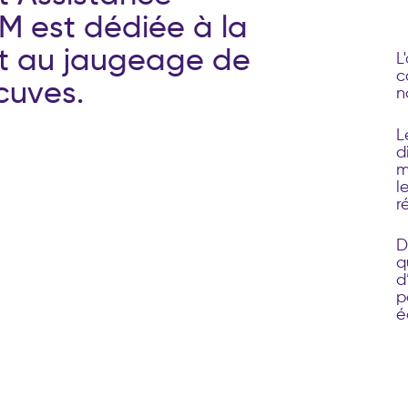
M
e
s
t
d
é
d
i
é
e
à
l
a
t
a
u
j
a
u
g
e
a
g
e
d
e
L
c
c
u
v
e
s
.
n
L
d
m
l
r
D
q
d
p
é