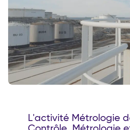
L
'
a
c
t
i
v
i
t
é
M
é
t
r
o
l
o
g
i
e
d
C
o
n
t
r
ô
l
e
,
M
é
t
r
o
l
o
g
i
e
e