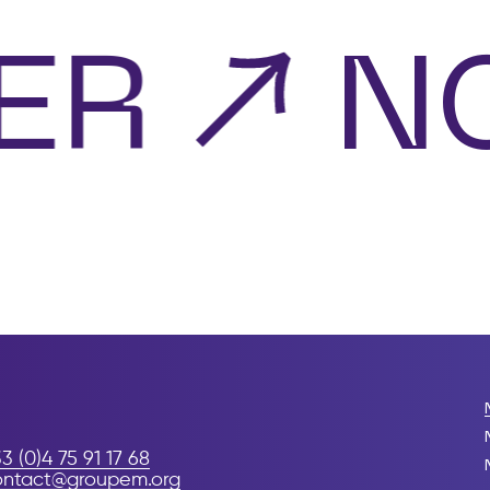
ER
NO
3 (0)4 75 91 17 68
ontact@groupem.org