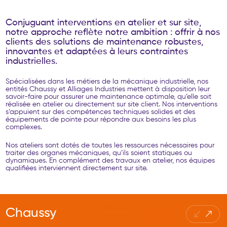
C
o
n
j
u
g
u
a
n
t
i
n
t
e
r
v
e
n
t
i
o
n
s
e
n
a
t
e
l
i
e
r
e
t
s
u
r
s
i
t
e
,
n
o
t
r
e
a
p
p
r
o
c
h
e
r
e
f
l
è
t
e
n
o
t
r
e
a
m
b
i
t
i
o
n
:
o
f
f
r
i
r
à
n
o
s
c
l
i
e
n
t
s
d
e
s
s
o
l
u
t
i
o
n
s
d
e
m
a
i
n
t
e
n
a
n
c
e
r
o
b
u
s
t
e
s
,
i
n
n
o
v
a
n
t
e
s
e
t
a
d
a
p
t
é
e
s
à
l
e
u
r
s
c
o
n
t
r
a
i
n
t
e
s
i
n
d
u
s
t
r
i
e
l
l
e
s
.
Spécialisées dans les métiers de la mécanique industrielle, nos
entités Chaussy et Alliages Industries mettent à disposition leur
savoir-faire pour assurer une maintenance optimale, qu’elle soit
réalisée en atelier ou directement sur site client. Nos interventions
s’appuient sur des compétences techniques solides et des
équipements de pointe pour répondre aux besoins les plus
complexes.
Nos ateliers sont dotés de toutes les ressources nécessaires pour
traiter des organes mécaniques, qu’ils soient statiques ou
dynamiques. En complément des travaux en atelier, nos équipes
qualifiées interviennent directement sur site.
Chaussy