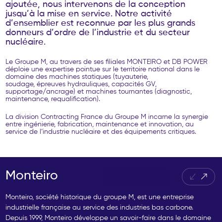
a
j
o
u
t
é
e
,
n
o
u
s
i
n
t
e
r
v
e
n
o
n
s
d
e
l
a
c
o
n
c
e
p
t
i
o
n
j
u
s
q
u
’
à
l
a
m
i
s
e
e
n
s
e
r
v
i
c
e
.
N
o
t
r
e
a
c
t
i
v
i
t
é
d
’
e
n
s
e
m
b
l
i
e
r
e
s
t
r
e
c
o
n
n
u
e
p
a
r
l
e
s
p
l
u
s
g
r
a
n
d
s
d
o
n
n
e
u
r
s
d
’
o
r
d
r
e
d
e
l
’
i
n
d
u
s
t
r
i
e
e
t
d
u
s
e
c
t
e
u
r
n
u
c
l
é
a
i
r
e
.
Le Groupe M, au travers de ses filiales MONTEIRO et DB POWER
déploie une expertise pointue sur le territoire national dans le
domaine des machines statiques (tuyauterie,
soudage, épreuves hydrauliques, capacités GV,
supportage/ancrage) et machines tournantes (diagnostic,
maintenance, requalification).
La division Contracting France du Groupe M incarne la synergie
entre ingénierie, fabrication, maintenance et innovation, au
service de l’industrie nucléaire et des équipements critiques.
Monteiro
Monteiro, société historique du groupe M, est une entreprise
industrielle française au service des industries bas carbone.
Depuis 1999, Monteiro développe un savoir-faire dans le domaine