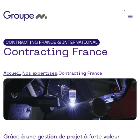
CONTRACTING FRANCE & INTERNATIONAL
Contracting France
Accueil
Nos expertises
Contracting France
G
r
â
c
e
à
u
n
e
g
e
s
t
i
o
n
d
e
p
r
o
j
e
t
à
f
o
r
t
e
v
a
l
e
u
r